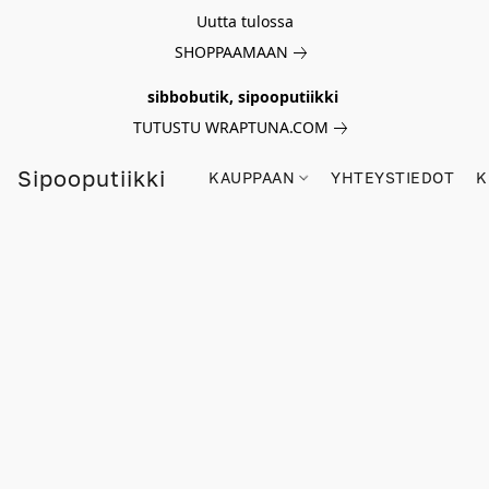
Uutta tulossa
SHOPPAAMAAN
sibbobutik, sipooputiikki
TUTUSTU WRAPTUNA.COM
Sipooputiikki
KAUPPAAN
YHTEYSTIEDOT
K