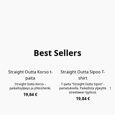
Best Sellers
Straight Outta Korso t-
Straight Outta Sipoo T-
paita
shirt
Straight Outta Korso –
T-paita “Straight Outta Sipoo” -
St
paikallisylpeys ja yhteishenki.
painatuksella. Paikallista ylpeyttä
Sib
streetwear-tyylissä.
j
19,84 €
19,84 €