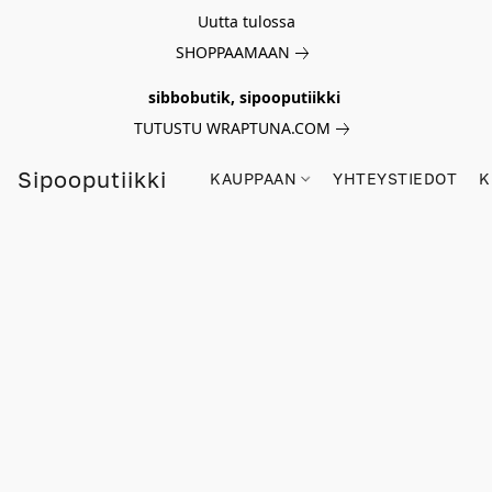
Uutta tulossa
SHOPPAAMAAN
sibbobutik, sipooputiikki
TUTUSTU WRAPTUNA.COM
Sipooputiikki
KAUPPAAN
YHTEYSTIEDOT
K