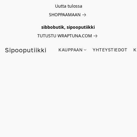
Uutta tulossa
SHOPPAAMAAN
sibbobutik, sipooputiikki
TUTUSTU WRAPTUNA.COM
Sipooputiikki
KAUPPAAN
YHTEYSTIEDOT
K