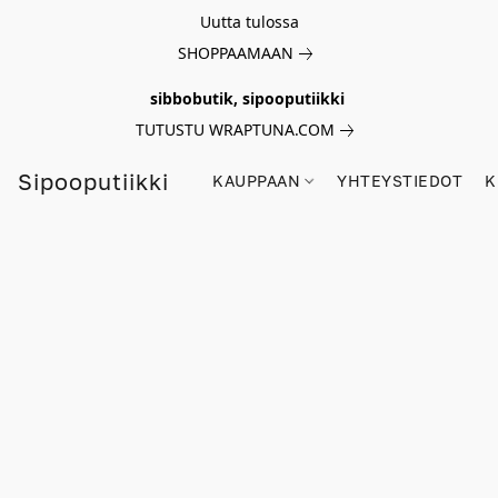
Uutta tulossa
SHOPPAAMAAN
sibbobutik, sipooputiikki
TUTUSTU WRAPTUNA.COM
Sipooputiikki
KAUPPAAN
YHTEYSTIEDOT
K