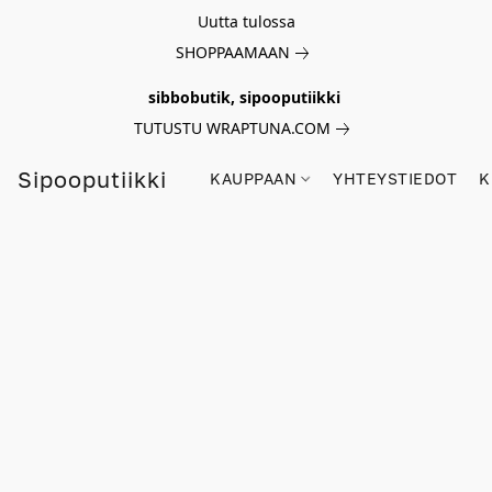
Uutta tulossa
SHOPPAAMAAN
sibbobutik, sipooputiikki
TUTUSTU WRAPTUNA.COM
Sipooputiikki
KAUPPAAN
YHTEYSTIEDOT
K