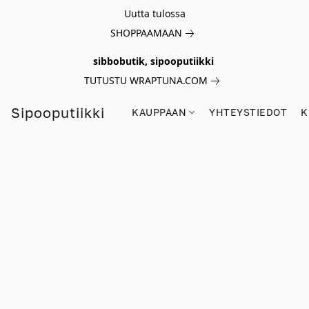
Uutta tulossa
SHOPPAAMAAN
sibbobutik, sipooputiikki
TUTUSTU WRAPTUNA.COM
Sipooputiikki
KAUPPAAN
YHTEYSTIEDOT
K