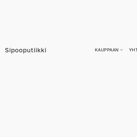
Sipooputiikki
KAUPPAAN
YH