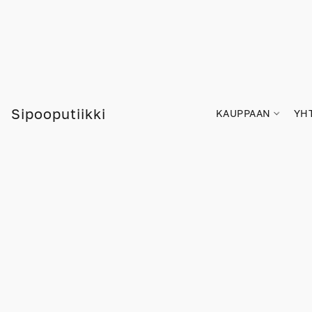
Sipooputiikki
KAUPPAAN
YH