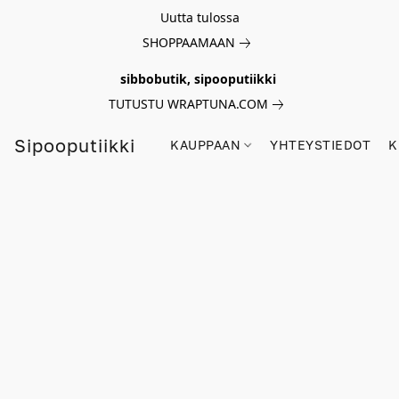
Uutta tulossa
SHOPPAAMAAN
sibbobutik, sipooputiikki
TUTUSTU WRAPTUNA.COM
Sipooputiikki
KAUPPAAN
YHTEYSTIEDOT
K