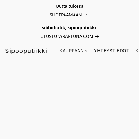
Uutta tulossa
SHOPPAAMAAN
sibbobutik, sipooputiikki
TUTUSTU WRAPTUNA.COM
Sipooputiikki
KAUPPAAN
YHTEYSTIEDOT
K