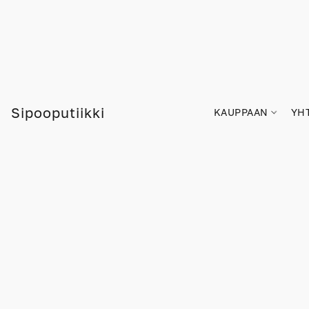
Sipooputiikki
KAUPPAAN
YH