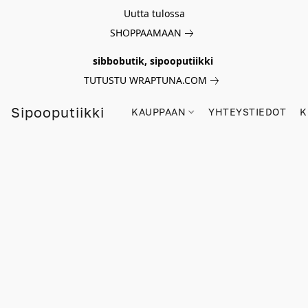
Uutta tulossa
SHOPPAAMAAN
sibbobutik, sipooputiikki
TUTUSTU WRAPTUNA.COM
Sipooputiikki
KAUPPAAN
YHTEYSTIEDOT
K