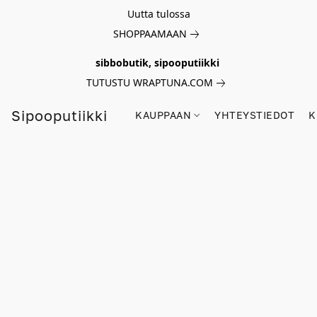
Uutta tulossa
SHOPPAAMAAN
sibbobutik, sipooputiikki
TUTUSTU WRAPTUNA.COM
Sipooputiikki
KAUPPAAN
YHTEYSTIEDOT
K