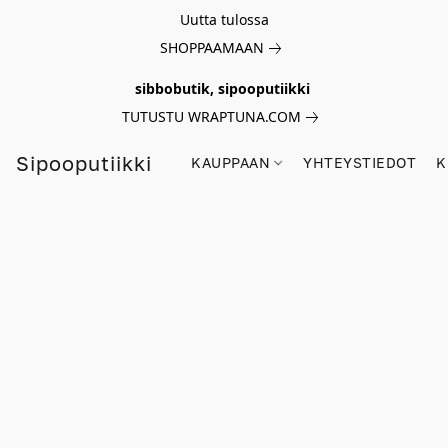
Uutta tulossa
SHOPPAAMAAN
sibbobutik, sipooputiikki
TUTUSTU WRAPTUNA.COM
Sipooputiikki
KAUPPAAN
YHTEYSTIEDOT
K