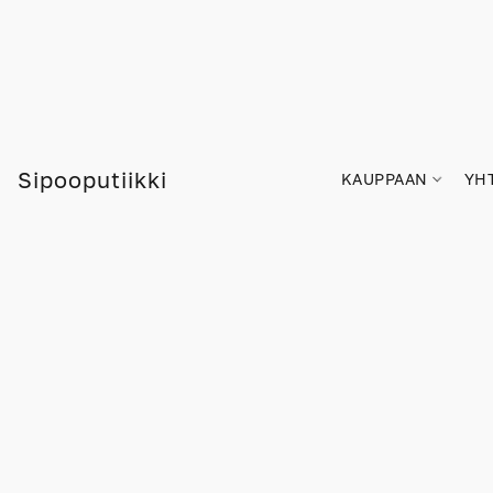
Sipooputiikki
KAUPPAAN
YH