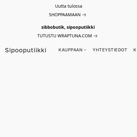
Uutta tulossa
SHOPPAAMAAN
sibbobutik, sipooputiikki
TUTUSTU WRAPTUNA.COM
Sipooputiikki
KAUPPAAN
YHTEYSTIEDOT
K