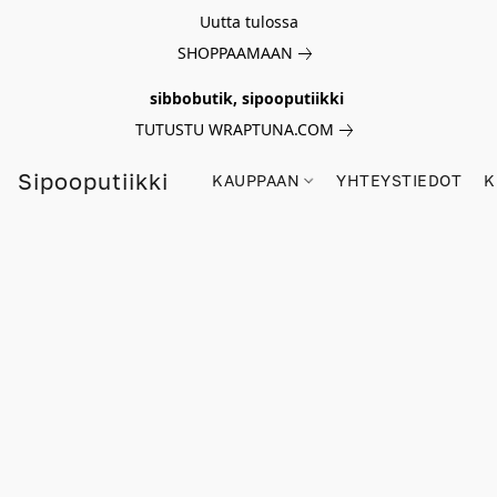
Uutta tulossa
SHOPPAAMAAN
sibbobutik, sipooputiikki
TUTUSTU WRAPTUNA.COM
Sipooputiikki
KAUPPAAN
YHTEYSTIEDOT
K