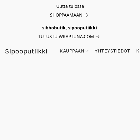
Uutta tulossa
SHOPPAAMAAN
sibbobutik, sipooputiikki
TUTUSTU WRAPTUNA.COM
Sipooputiikki
KAUPPAAN
YHTEYSTIEDOT
K