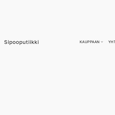
Sipooputiikki
KAUPPAAN
YH