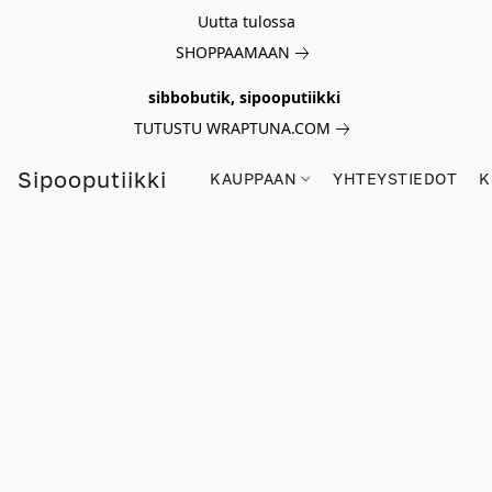
Uutta tulossa
SHOPPAAMAAN
sibbobutik, sipooputiikki
TUTUSTU WRAPTUNA.COM
Sipooputiikki
KAUPPAAN
YHTEYSTIEDOT
K