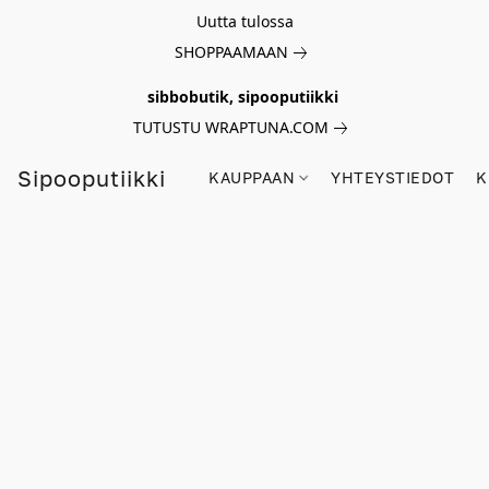
Uutta tulossa
SHOPPAAMAAN
sibbobutik, sipooputiikki
TUTUSTU WRAPTUNA.COM
Sipooputiikki
KAUPPAAN
YHTEYSTIEDOT
K