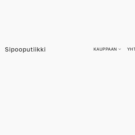
Sipooputiikki
KAUPPAAN
YH