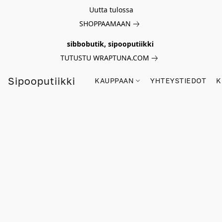
Uutta tulossa
SHOPPAAMAAN
sibbobutik, sipooputiikki
TUTUSTU WRAPTUNA.COM
Sipooputiikki
KAUPPAAN
YHTEYSTIEDOT
K