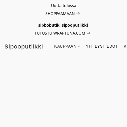
Uutta tulossa
SHOPPAAMAAN
sibbobutik, sipooputiikki
TUTUSTU WRAPTUNA.COM
Sipooputiikki
KAUPPAAN
YHTEYSTIEDOT
K