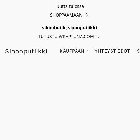
Uutta tulossa
SHOPPAAMAAN
sibbobutik, sipooputiikki
TUTUSTU WRAPTUNA.COM
Sipooputiikki
KAUPPAAN
YHTEYSTIEDOT
K