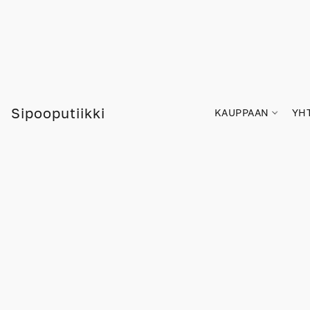
Sipooputiikki
KAUPPAAN
YH