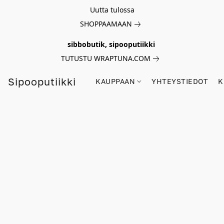
Uutta tulossa
SHOPPAAMAAN
sibbobutik, sipooputiikki
TUTUSTU WRAPTUNA.COM
Sipooputiikki
KAUPPAAN
YHTEYSTIEDOT
K