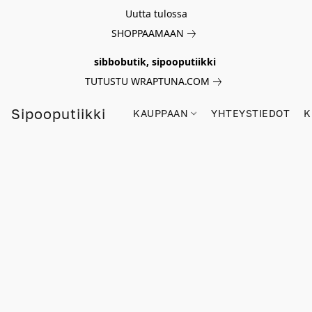
Uutta tulossa
SHOPPAAMAAN
sibbobutik, sipooputiikki
TUTUSTU WRAPTUNA.COM
Sipooputiikki
KAUPPAAN
YHTEYSTIEDOT
K