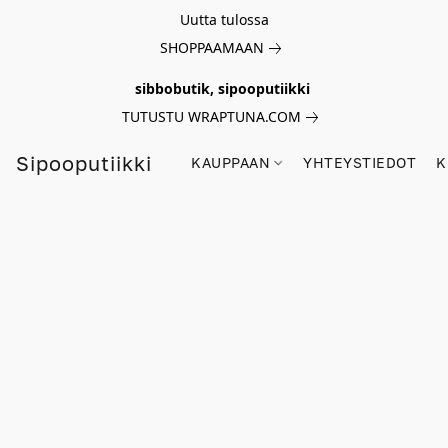
Uutta tulossa
SHOPPAAMAAN
sibbobutik, sipooputiikki
TUTUSTU WRAPTUNA.COM
Sipooputiikki
KAUPPAAN
YHTEYSTIEDOT
K