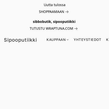
Uutta tulossa
SHOPPAAMAAN
sibbobutik, sipooputiikki
TUTUSTU WRAPTUNA.COM
Sipooputiikki
KAUPPAAN
YHTEYSTIEDOT
K